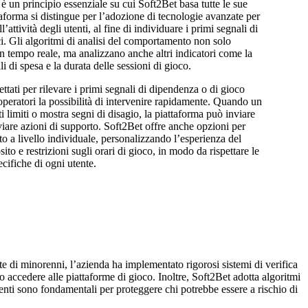
 è un principio essenziale su cui Soft2Bet basa tutte le sue
taforma si distingue per l’adozione di tecnologie avanzate per
’attività degli utenti, al fine di individuare i primi segnali di
. Gli algoritmi di analisi del comportamento non solo
 tempo reale, ma analizzano anche altri indicatori come la
i di spesa e la durata delle sessioni di gioco.
ttati per rilevare i primi segnali di dipendenza o di gioco
operatori la possibilità di intervenire rapidamente. Quando un
 limiti o mostra segni di disagio, la piattaforma può inviare
iare azioni di supporto. Soft2Bet offre anche opzioni per
 a livello individuale, personalizzando l’esperienza del
ito e restrizioni sugli orari di gioco, in modo da rispettare le
cifiche di ogni utente.
te di minorenni, l’azienda ha implementato rigorosi sistemi di verifica
accedere alle piattaforme di gioco. Inoltre, Soft2Bet adotta algoritmi
enti sono fondamentali per proteggere chi potrebbe essere a rischio di