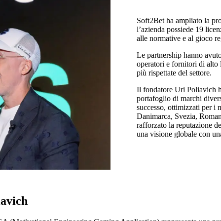
Soft2Bet ha ampliato la pr
l’azienda possiede 19 licen
alle normative e al gioco r
Le partnership hanno avuto
operatori e fornitori di alt
più rispettate del settore.
Il fondatore Uri Poliavich 
portafoglio di marchi diver
successo, ottimizzati per i
Danimarca, Svezia, Romani
rafforzato la reputazione d
una visione globale con un
iavich