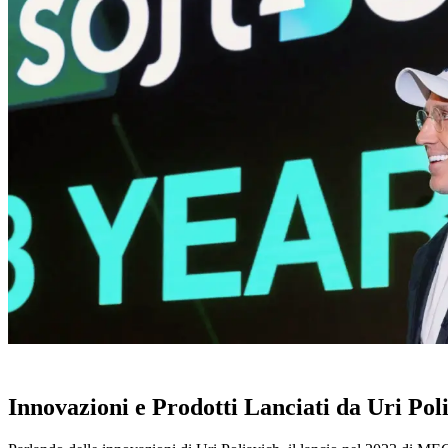
Innovazioni e Prodotti Lanciati da Uri Pol