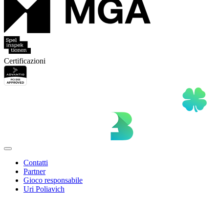
Certificazioni
Contatti
Partner
Gioco responsabile
Uri Poliavich